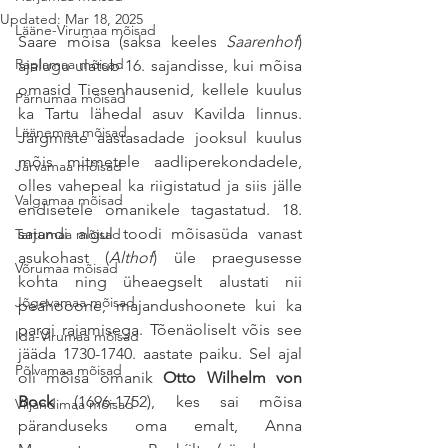
Updated:
Mar 18, 2025
Lääne-Virumaa mõisad
Saare mõisa (saksa keeles 
Saarenhof
) 
Raplamaa mõisad
ajalugu ulatub 16. sajandisse, kui mõisa 
omasid Tiesenhausenid, kellele kuulus 
Pärnumaa mõisad
ka Tartu lähedal asuv Kavilda linnus. 
Läänemaa mõisad
Järgmiste aastasadade jooksul kuulus 
mõis mitmetele aadliperekondadele, 
Järvamaa mõisad
olles vahepeal ka riigistatud ja siis jälle 
Valgamaa mõisad
endisetele omanikele tagastatud. 18. 
sajandi algul toodi mõisasüda vanast 
Tartumaa mõisad
asukohast (
Althof
) üle praegusesse 
Võrumaa mõisad
kohta ning üheaegselt alustati nii 
Jõgevamaa mõisad
peahooone, majandushoonete kui ka 
pargi rajamisega. Tõenäoliselt võis see 
Ida-Virumaa mõisad
jääda 1730-1740. aastate paiku. Sel ajal 
Põlvamaa mõisad
oli mõisa omanik 
Otto Wilhelm von 
Bock
 (1696-1752), kes sai mõisa 
Viljandimaa mõisad
päranduseks oma emalt, Anna 