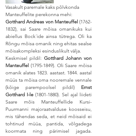
Vasakult paremale kaks põlvkonda 
Manteuffelite perekonna mehi: 
Gotthard Andreas von Manteuffel 
(1762-
1832), sai Saare mõisa omanikuks kui 
abiellus Bock´ide ainsa tütrega. Oli ka 
Rõngu mõisa omanik ning ehitas sealse 
mõisakompleksi esinduslikult välja. 
Keskmisel pildil: 
Gotthard Johann von 
Manteuffel
 (1795-1849). Oli Saare mõisa 
omanik alates 1823. aastast. 1844. aastal 
müüs ta mõisa oma nooremale vennale 
(kõige parempoolsel pildil) 
Ernst 
Gotthard I-le 
(1801-1880). Sel ajal liideti 
Saare mõis Manteuffellide Kursi-
Puurmanni majoraatvalduse koosseisu, 
mis tähendas seda, et neid mõisaid ei 
tohtinud müüa, pantida, võlgadega 
koormata ning pärimisel jagada. 