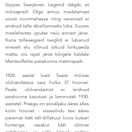
lõppes Saarjärves. Legend räägib, et 
mõisapreili Olga armus madalamast 
soost noormehesse ning vanemad ei 
andnud talle abiellumiseks luba. Suures 
meeleheites uputas neiu ennast järve. 
Kuna tolleaegsed reeglid ei lubanud 
eneselt elu võtnud isikuid kirikuaeda 
matta, siis rajati järve kõrgele kaldale 
Manteuffelite perekonna matmispaik. 
1920. aastal loeti Saare mõisas 
võõrandatava vara hulka 37 hoonet. 
Peale võõrandamist ei leidnud 
peahoone kasutust ja lammutati 1930. 
aastatel. Praegu on esiväljaku ääres alles 
kolm hoonet - sissesõidu tee ääres 
paremat kätt tall-tõllakuur koos kutsari 
korteriga, vasakut kätt võimas 
aidahoone ja selle kõrval endine 