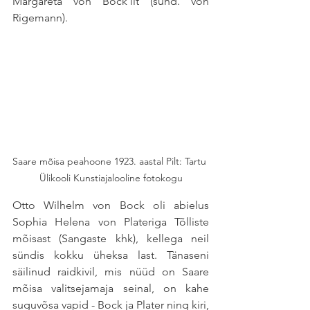
Margareta von Bock´ilt (sünd. von 
Rigemann). 
Saare mõisa peahoone 1923. aastal Pilt: Tartu 
Ülikooli Kunstiajalooline fotokogu
Otto Wilhelm von Bock oli abielus 
Sophia Helena von Plateriga Tõlliste 
mõisast (Sangaste khk), kellega neil 
sündis kokku üheksa last. Tänaseni 
säilinud raidkivil, mis nüüd on Saare 
mõisa valitsejamaja seinal, on kahe 
suguvõsa vapid - Bock ja Plater ning kiri, 