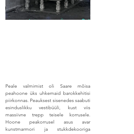
Peale valmimist oli Saare mõisa 
peahoone üks uhkemaid barokkehitisi 
piirkonnas. Peauksest sisenedes saabuti 
esinduslikku vestibüüli, kust viis 
massiivne trepp teisele korrusele. 
Hoone peakorrusel asus avar 
kunstmarmori ja stukkdekooriga 