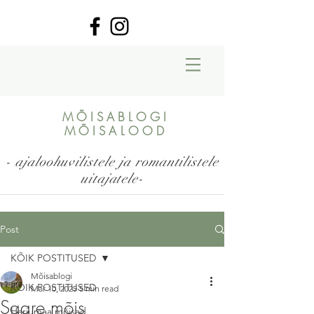
MÕISABLOGI
MÕISALOOD
- ajaloohuvilistele ja romantilistele
uitajatele-
Post
KÕIK POSTITUSED
Mõisablogi
KÕIK POSTITUSED
Mar 10, 2025
5 min read
Saare mõis
Harjumaa mõisad