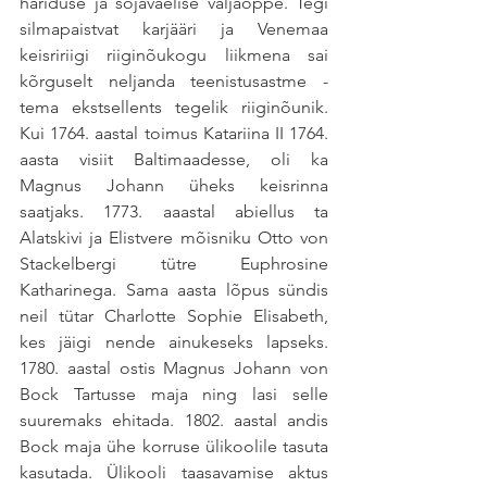
hariduse ja sõjaväelise väljaõppe. Tegi 
silmapaistvat karjääri ja Venemaa 
keisririigi riiginõukogu liikmena sai 
kõrguselt neljanda teenistusastme - 
tema ekstsellents tegelik riiginõunik. 
Kui 1764. aastal toimus Katariina II 1764. 
aasta visiit Baltimaadesse, oli ka 
Magnus Johann üheks keisrinna 
saatjaks. 1773. aaastal abiellus ta 
Alatskivi ja Elistvere mõisniku Otto von 
Stackelbergi tütre Euphrosine 
Katharinega. Sama aasta lõpus sündis 
neil tütar Charlotte Sophie Elisabeth, 
kes jäigi nende ainukeseks lapseks. 
1780. aastal ostis Magnus Johann von 
Bock Tartusse maja ning lasi selle 
suuremaks ehitada. 1802. aastal andis 
Bock maja ühe korruse ülikoolile tasuta 
kasutada. Ülikooli taasavamise aktus 