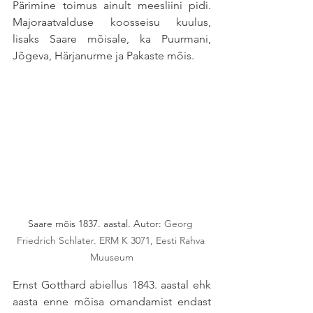
Pärimine toimus ainult meesliini pidi. 
Majoraatvalduse koosseisu kuulus, 
lisaks Saare mõisale, ka Puurmani, 
Jõgeva, Härjanurme ja Pakaste mõis. 
Saare mõis 1837. aastal. Autor: 
Georg 
Friedrich Schlater. ERM K 3071, Eesti Rahva 
Muuseum
Ernst Gotthard abiellus 1843. aastal ehk 
aasta enne mõisa omandamist endast 