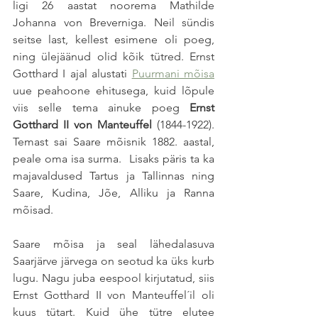
ligi 26 aastat noorema Mathilde 
Johanna von Breverniga. Neil sündis 
seitse last, kellest esimene oli poeg, 
ning ülejäänud olid kõik tütred. Ernst 
Gotthard I ajal alustati 
Puurmani mõisa
uue peahoone ehitusega, kuid lõpule 
viis selle tema ainuke poeg 
Ernst 
Gotthard II von Manteuffel 
(1844-1922). 
Temast sai Saare mõisnik 1882. aastal, 
peale oma isa surma.  Lisaks päris ta ka 
majavaldused Tartus ja Tallinnas ning 
Saare, Kudina, Jõe, Alliku ja Ranna 
mõisad. 
Saare mõisa ja seal lähedalasuva 
Saarjärve järvega on seotud ka üks kurb 
lugu. Nagu juba eespool kirjutatud, siis 
Ernst Gotthard II von Manteuffel´il oli 
kuus tütart. Kuid ühe tütre elutee 