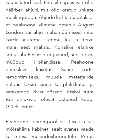
kaunistatud saal. Eriti silmapaistvad olid 
häärberi ahjud, mis olid kaetud uhkete 
maalingutega. Ahjude kohta räägitakse, 
et peahoone viimane omanik August 
London sai ahju mahamüümisest mitu 
korda suurema summa, kui ta terve 
maja eest maksis. Kohalike elanike 
sõnul ahi Eestisse ei jäänud, see olevat 
müüdud Hollandisse. Peahoone 
ehituskive kasutati Saare kõrtsi 
remontimiseks, muude materjalide 
hulgas läksid sinna ka plekkkatus ja 
varakambri kivist põrand. Krahvi tütre 
toa ahjukivid olevat ostunud keegi 
Glück Tartust
Peahoone parempoolses tiivas asus 
mõisahärra kabinet, sealt avanes vaade 
ka mõisa majandushoonetele. Proua 