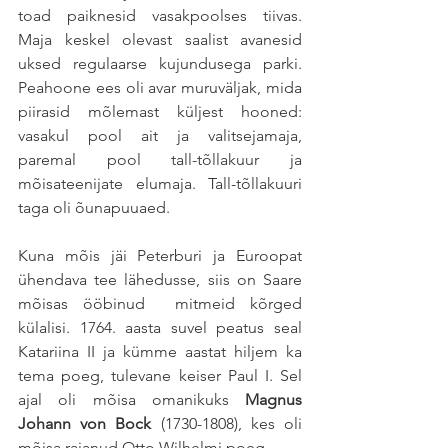
toad paiknesid vasakpoolses tiivas. 
Maja keskel olevast saalist avanesid 
uksed regulaarse kujundusega parki. 
Peahoone ees oli avar muruväljak, mida 
piirasid mõlemast küljest hooned: 
vasakul pool ait ja valitsejamaja, 
paremal pool tall-tõllakuur ja 
mõisateenijate elumaja. Tall-tõllakuuri 
taga oli õunapuuaed. 
Kuna mõis jäi Peterburi ja Euroopat 
ühendava tee lähedusse, siis on Saare 
mõisas ööbinud  mitmeid kõrged 
külalisi. 1764. aasta suvel peatus seal 
Katariina II ja kümme aastat hiljem ka 
tema poeg, tulevane keiser Paul I. Sel 
ajal oli mõisa omanikuks 
Magnus 
Johann von Bock
 (1730-1808), kes oli 
mõisa rajanud Otto Wilhelmi poeg. 