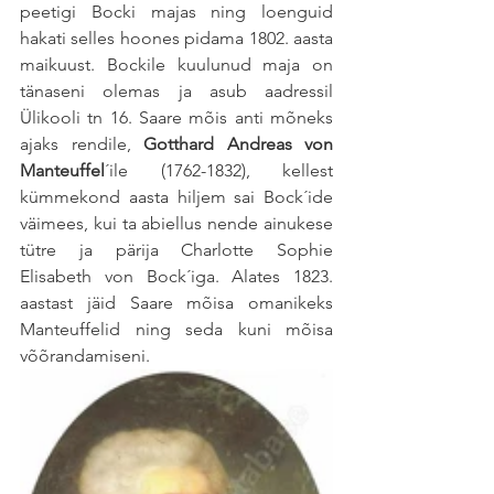
peetigi Bocki majas ning loenguid 
hakati selles hoones pidama 1802. aasta 
maikuust. Bockile kuulunud maja on 
tänaseni olemas ja asub aadressil 
Ülikooli tn 16. Saare mõis anti mõneks 
ajaks rendile, 
Gotthard Andreas von 
Manteuffel
´ile (1762-1832), kellest 
kümmekond aasta hiljem sai Bock´ide 
väimees, kui ta abiellus nende ainukese 
tütre ja pärija Charlotte Sophie 
Elisabeth von Bock´iga. Alates 1823. 
aastast jäid Saare mõisa omanikeks 
Manteuffelid ning seda kuni mõisa 
võõrandamiseni. 