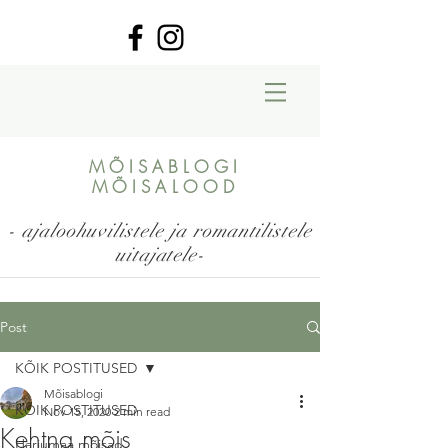
MÕISABLOGI
MÕISALOOD
- ajaloohuvilistele ja romantilistele
uitajatele-
Post
KÕIK POSTITUSED
Mõisablogi
KÕIK POSTITUSED
Nov 15, 2020
2 min read
Kehtna mõis
Harjumaa mõisad