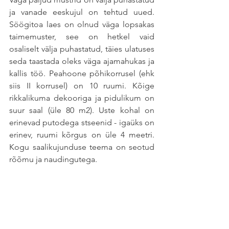
ja vanade eeskujul on tehtud uued.  
Söögitoa laes on olnud väga lopsakas 
taimemuster, see on hetkel vaid 
osaliselt välja puhastatud, täies ulatuses 
seda taastada oleks väga ajamahukas ja 
kallis töö. Peahoone põhikorrusel (ehk 
siis II korrusel) on 10 ruumi. Kõige 
rikkalikuma dekooriga ja pidulikum on 
suur saal (üle 80 m2). Uste kohal on 
erinevad putodega stseenid - igaüks on 
erinev, ruumi kõrgus on üle 4 meetri. 
Kogu saalikujunduse teema on seotud 
rõõmu ja naudingutega.