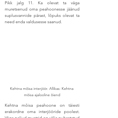
Pikk jalg 11. Ka olevat ta väga 
muretsenud oma peahoonesse jäänud 
suplusvannide pärast, lõpuks olevat ta 
need enda valdusesse saanud.
Kehtna mõisa interjöör. Allikas: Kehtna 
mõisa ajalooline õiend
Kehtna mõisa peahoone on täiesti 
erakordne oma interjööride poolest. 
Väga paljud mustrid on välja puhastatud 