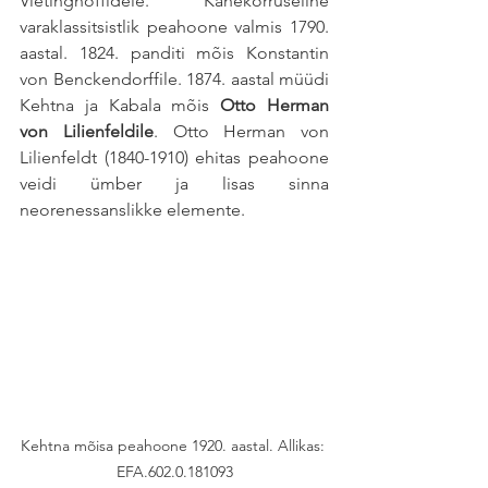
Vietinghoffidele. Kahekorruseline 
varaklassitsistlik peahoone valmis 1790. 
aastal. 1824. panditi mõis Konstantin 
von Benckendorffile. 1874. aastal müüdi 
Kehtna ja Kabala mõis 
Otto Herman 
von Lilienfeldile
. Otto Herman von 
Lilienfeldt (1840-1910) ehitas peahoone 
veidi ümber ja lisas sinna 
neorenessanslikke elemente.
Kehtna mõisa peahoone 1920. aastal. Allikas: 
EFA.602.0.181093