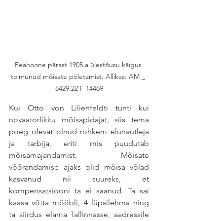
Peahoone pärast 1905.a ülestõusu käigus 
toimunud mõisate põletamist. Allikas: AM _ 
8429:22 F 14469
Kui Otto von Lilienfeldti tunti kui 
novaatorlikku mõisapidajat, siis tema 
poeg olevat olnud rohkem elunautleja 
ja tarbija, eriti mis puudutab 
mõisamajandamist. Mõisate 
võõrandamise ajaks olid mõisa võlad 
kasvanud nii suureks, et 
kompensatsiooni ta ei saanud. Ta sai 
kaasa võtta mööbli, 4 lüpsilehma ning 
ta siirdus elama Tallinnasse, aadressile 