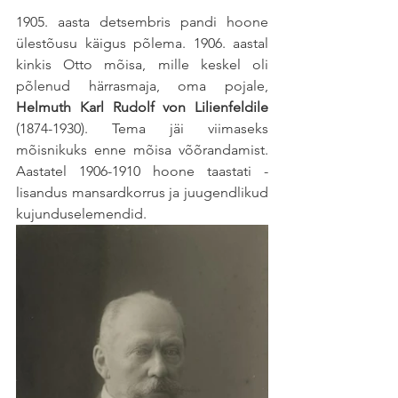
1905. aasta detsembris pandi hoone 
ülestõusu käigus põlema. 1906. aastal 
kinkis Otto mõisa, mille keskel oli 
põlenud härrasmaja, oma pojale, 
Helmuth Karl Rudolf von Lilienfeldile
(1874-1930). Tema jäi viimaseks 
mõisnikuks enne mõisa võõrandamist. 
Aastatel 1906-1910 hoone taastati - 
lisandus mansardkorrus ja juugendlikud 
kujunduselemendid.