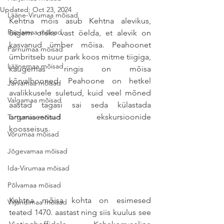
Updated:
Oct 23, 2024
Lääne-Virumaa mõisad
Kehtna mõis asub Kehtna alevikus, 
Raplamaa mõisad
õigem oleks vast öelda, et alevik on 
kasvanud ümber mõisa. Peahoonet 
Pärnumaa mõisad
ümbritseb suur park koos mitme tiigiga, 
Läänemaa mõisad
kaugemas ringis on mõisa 
kõrvalhooned. Peahoone on hetkel 
Järvamaa mõisad
avalikkusele suletud, kuid veel mõned 
Valgamaa mõisad
aastad tagasi sai seda külastada 
organiseeritud ekskursioonide 
Tartumaa mõisad
koosseisus.
Võrumaa mõisad
Jõgevamaa mõisad
Ida-Virumaa mõisad
Põlvamaa mõisad
Kehtna mõisa kohta on esimesed 
Viljandimaa mõisad
teated 1470. aastast ning siis kuulus see 