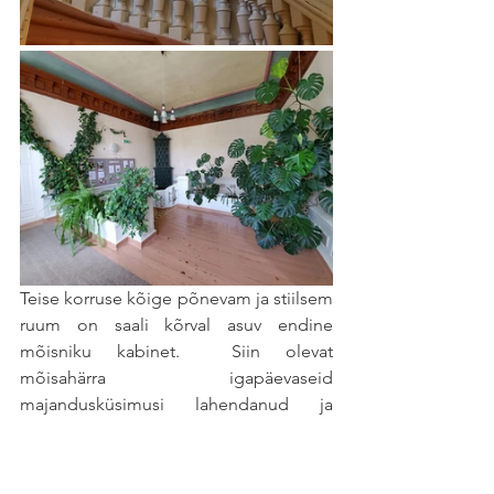
Teise korruse kõige põnevam ja stiilsem 
ruum on saali kõrval asuv endine 
mõisniku kabinet.  Siin olevat 
mõisahärra igapäevaseid 
majandusküsimusi lahendanud ja 
võtnud vastu väiksemaid ametimehi. 
Kogu ruum on suuresti kaetud 
puitpaneelidega, aaderdatud 