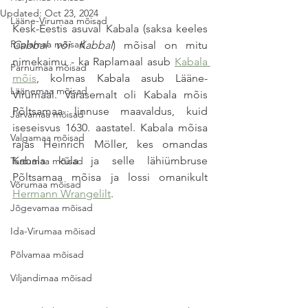
Updated:
Oct 23, 2024
Lääne-Virumaa mõisad
Kesk-Eestis asuval Kabala (saksa keeles 
Raplamaa mõisad
Cabbal või Kabbal
) mõisal on mitu 
nimekaimu - ka Raplamaal asub 
Kabala 
Pärnumaa mõisad
mõis
, kolmas Kabala asub Lääne-
Läänemaa mõisad
Virumaal. Varasemalt oli Kabala mõis 
Põltsamaa linnuse maavaldus, kuid 
Järvamaa mõisad
iseseisvus 1630. aastatel. Kabala mõisa 
Valgamaa mõisad
rajas Heinrich Möller, kes omandas 
Kabala küla ja selle lähiümbruse 
Tartumaa mõisad
Põltsamaa mõisa ja lossi omanikult 
Võrumaa mõisad
Hermann Wrangelilt
.
Jõgevamaa mõisad
Ida-Virumaa mõisad
Põlvamaa mõisad
Viljandimaa mõisad