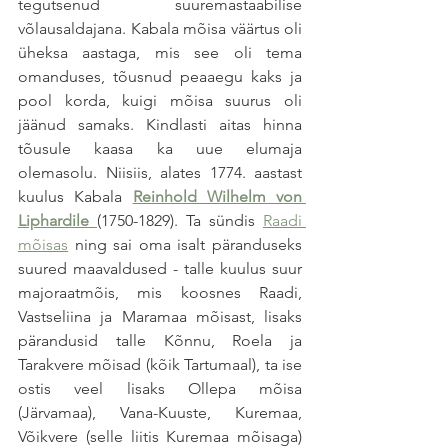
tegutsenud suuremastaabilise 
võlausaldajana. Kabala mõisa väärtus oli 
üheksa aastaga, mis see oli tema 
omanduses, tõusnud peaaegu kaks ja 
pool korda, kuigi mõisa suurus oli 
jäänud samaks. Kindlasti aitas hinna 
tõusule kaasa ka uue elumaja 
olemasolu. Niisiis, alates 1774. aastast 
kuulus Kabala
Reinhold Wilhelm von 
Liphardile
(1750-1829). Ta sündis 
Raadi 
mõisas
 ning sai oma isalt päranduseks 
suured maavaldused - talle kuulus suur 
majoraatmõis, mis koosnes Raadi, 
Vastseliina ja Maramaa mõisast, lisaks 
pärandusid talle Kõnnu, Roela ja 
Tarakvere mõisad (kõik Tartumaal), ta ise 
ostis veel lisaks Ollepa mõisa 
(Järvamaa), Vana-Kuuste, Kuremaa, 
Võikvere (selle liitis Kuremaa mõisaga) 