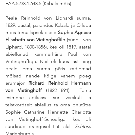
EAA.5238.1.648.5 (Kabala mõis)
Peale Reinhold von Liphardi surma, 
1829. aastal, pärandus Kabala ja Ollepa 
mõis tema lapselapsele 
Sophie Agnese 
Elisabeth von Vietinghoffile
 (sünd.  von 
Liphard, 1800-1856), kes oli 1819. aastal 
abiellunud kammerhärra Paul von 
Vietinghoffiga. Neil oli kuus last ning 
peale ema surma päris mõlemad 
mõisad nende kõige vanem poeg 
erumajor 
Richard Reinhold Hermann 
von Vietinghoff 
(1822-1894).  Tema 
esimene abikaasa suri varakult ja 
teistkordselt abiellus ta oma onutütre 
Sophie Catharine Henriette Charlotta 
von Vietinghoff-Scheeliga, kes oli 
sündinud praegusel Läti alal, 
Schloss 
Marienburgis. 