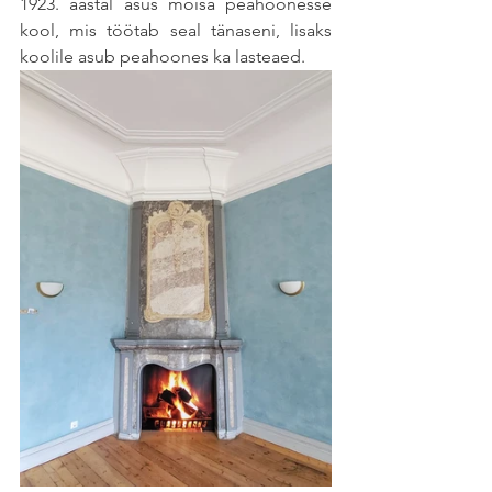
1923. aastal asus mõisa peahoonesse 
kool, mis töötab seal tänaseni, lisaks 
koolile asub peahoones ka lasteaed.