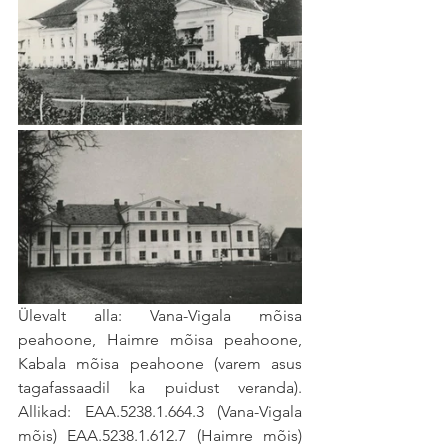
Ülevalt alla: Vana-Vigala mõisa 
peahoone, Haimre mõisa peahoone, 
Kabala mõisa peahoone (varem asus 
tagafassaadil ka puidust veranda). 
Allikad: EAA.5238.1.664.3 (Vana-Vigala 
mõis) EAA.5238.1.612.7 (Haimre mõis) 