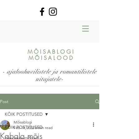
MÕISABLOGI
MÕISALOOD
- ajaloohuvilistele ja romantilistele
uitajatele-
Post
KÕIK POSTITUSED
Mõisablogi
KÕIK POSTITUSED
Feb 19, 2022
6 min read
Kabala mõis
Harjumaa mõisad