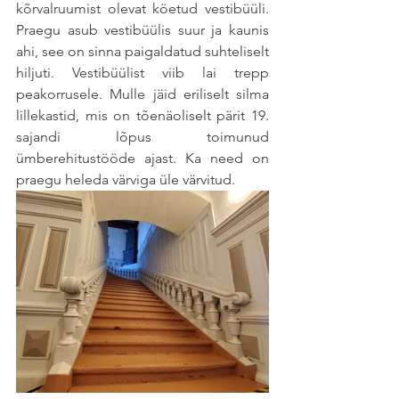
kõrvalruumist olevat köetud vestibüüli. 
Praegu asub vestibüülis suur ja kaunis 
ahi, see on sinna paigaldatud suhteliselt 
hiljuti. Vestibüülist viib lai trepp 
peakorrusele. Mulle jäid eriliselt silma 
lillekastid, mis on tõenäoliselt pärit 19. 
sajandi lõpus toimunud 
ümberehitustööde ajast. Ka need on 
praegu heleda värviga üle värvitud. 