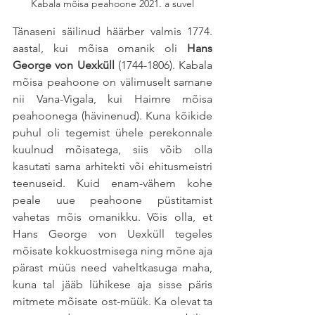
Kabala mõisa peahoone 2021. a suvel
Tänaseni säilinud häärber valmis 1774. 
aastal, kui mõisa omanik oli
 Hans 
George von Uexküll
 (1744-1806). Kabala 
mõisa peahoone on välimuselt sarnane 
nii Vana-Vigala, kui Haimre mõisa 
peahoonega (hävinenud). Kuna kõikide 
puhul oli tegemist ühele perekonnale 
kuulnud mõisatega, siis võib olla 
kasutati sama arhitekti või ehitusmeistri 
teenuseid. Kuid enam-vähem kohe 
peale uue peahoone püstitamist 
vahetas mõis omanikku. Võis olla, et 
Hans George von Uexküll tegeles 
mõisate kokkuostmisega ning mõne aja 
pärast müüs need vaheltkasuga maha, 
kuna tal jääb lühikese aja sisse päris 
mitmete mõisate ost-müük. Ka olevat ta 