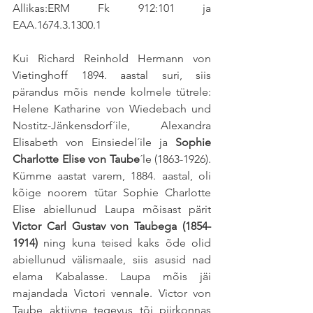
Allikas:ERM Fk 912:101 ja 
EAA.1674.3.1300.1
Kui Richard Reinhold Hermann von 
Vietinghoff 1894. aastal suri, siis 
pärandus mõis nende kolmele tütrele: 
Helene Katharine von Wiedebach und 
Nostitz-Jänkensdorf´ile, 
Alexandra 
Elisabeth von Einsiedel´ile ja 
Sophie 
Charlotte Elise von Taube
´le (1863-1926).  
Kümme aastat varem, 1884. aastal, oli 
kõige noorem tütar Sophie Charlotte 
Elise 
abiellunud
 Laupa mõisast pärit 
Victor Carl Gustav von Taubega (1854-
1914)
 ning kuna teised kaks õde olid 
abiellunud välismaale, siis asusid nad 
elama Kabalasse. Laupa mõis jäi 
majandada Victori vennale. Victor von 
Taube aktiivne tegevus tõi piirkonnas 