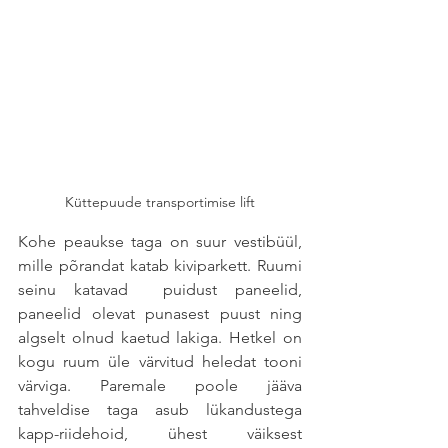
Küttepuude transportimise lift
Kohe peaukse taga on suur vestibüül, 
mille põrandat katab kiviparkett. Ruumi 
seinu katavad  puidust paneelid, 
paneelid olevat punasest puust ning 
algselt olnud kaetud lakiga. Hetkel on 
kogu ruum üle värvitud heledat tooni 
värviga. Paremale poole jääva 
tahveldise taga asub lükandustega 
kapp-riidehoid, ühest väiksest 