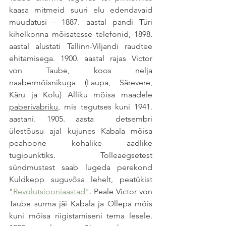
kaasa mitmeid suuri elu edendavaid 
muudatusi - 1887. aastal pandi Türi 
kihelkonna mõisatesse telefonid, 1898. 
aastal alustati Tallinn-Viljandi raudtee 
ehitamisega. 1900. aastal rajas Victor 
von Taube, koos nelja 
naabermõisnikuga (Laupa, Särevere, 
Käru ja Kolu) Alliku mõisa maadele 
paberivabriku
, mis tegutses kuni 1941. 
aastani. 1905. aasta  detsembri 
ülestõusu ajal kujunes Kabala mõisa 
peahoone kohalike aadlike 
tugipunktiks. Tolleaegsetest 
sündmustest saab lugeda perekond 
Kuldkepp suguvõsa lehelt, peatükist 
"
Revolutsiooniaastad"
. 
Peale Victor von 
Taube surma jäi Kabala ja Ollepa mõis 
kuni mõisa riigistamiseni tema lesele. 