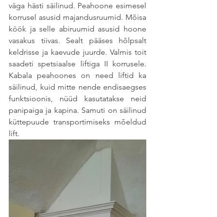
väga hästi säilinud. Peahoone esimesel 
korrusel asusid majandusruumid. Mõisa 
köök ja selle abiruumid asusid hoone 
vasakus tiivas. Sealt pääses hõlpsalt 
keldrisse ja kaevude juurde. Valmis toit 
saadeti spetsiaalse liftiga II korrusele. 
Kabala peahoones on need liftid ka 
säilinud, kuid mitte nende endisaegses 
funktsioonis, nüüd kasutatakse neid 
panipaiga ja kapina. Samuti on säilinud 
küttepuude transportimiseks mõeldud 
lift.