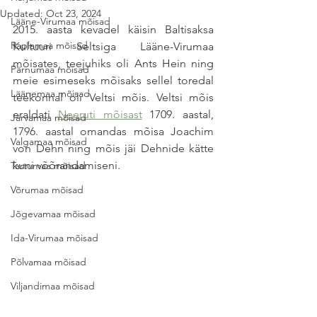
Updated:
Oct 23, 2024
Lääne-Virumaa mõisad
2015. aasta kevadel käisin Baltisaksa 
Raplamaa mõisad
Kultuuri Seltsiga Lääne-Virumaa 
mõisates, teejuhiks oli Ants Hein ning 
Pärnumaa mõisad
meie esimeseks mõisaks sellel toredal 
Läänemaa mõisad
teekonnal oli Veltsi mõis. Veltsi mõis 
eraldati 
Neeruti mõisast
 1709. aastal, 
Järvamaa mõisad
1796. aastal omandas mõisa Joachim 
Valgamaa mõisad
von Dehn ning mõis jäi Dehnide kätte 
kuni võõrandamiseni.
Tartumaa mõisad
Võrumaa mõisad
Jõgevamaa mõisad
Ida-Virumaa mõisad
Põlvamaa mõisad
Viljandimaa mõisad