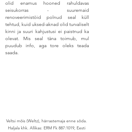
olid enamus hooned rahuldavas 
seisukorras - suuremaid 
renoveerimistöid polnud seal küll 
tehtud, kuid uksed-aknad olid turvaliselt 
kinni ja suuri kahjustusi ei paistnud ka 
olevat. Mis seal täna toimub, mul 
puudub info, aga tore oleks teada 
saada.  
Veltsi mõis (Weltz), härrastemaja enne sõda. 
Haljala khk. Allikas: ERM Fk 887:1019, Eesti 