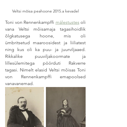
Veltsi mõisa peahoone 2015.a kevadel
Toni von Rennenkampffi 
mälestustes
 oli 
vana Veltsi mõisamaja tagasihoidlik 
õlgkatusega hoone, mis oli 
ümbritsetud maaroosidest ja liiliatest 
ning kus oli ka puu- ja juurviljaaed. 
Rikkalike puuviljakoormate ja 
lillesülemitega pöörduti Rakverre 
tagasi. Nimelt elasid Veltsi mõisas Toni 
von Rennenkampffi emapoolsed 
vanavanemad.