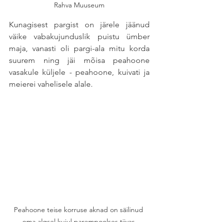
Rahva Muuseum
Kunagisest pargist on järele jäänud 
väike vabakujunduslik puistu ümber 
maja, vanasti oli pargi-ala mitu korda 
suurem ning jäi mõisa peahoone 
vasakule küljele - peahoone, kuivati ja 
meierei vahelisele alale. 
Peahoone teise korruse aknad on säilinud 
oma algsel kujul parempoolses tiivas.