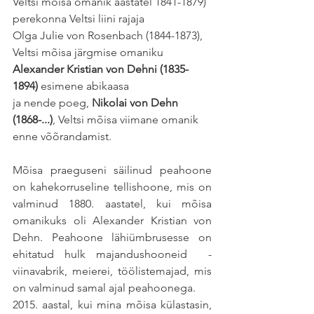
Veltsi mõisa omanik aastatel 1841-1879) 
perekonna Veltsi liini rajaja
Olga Julie von Rosenbach (1844-1873), 
Veltsi mõisa järgmise omaniku 
Alexander Kristian von Dehni (1835-
1894)
 esimene abikaasa
ja nende poeg, 
Nikolai von Dehn 
(1868-...)
, Veltsi mõisa viimane omanik 
enne võõrandamist.
Mõisa praeguseni säilinud peahoone 
on kahekorruseline tellishoone, mis on 
valminud 1880. aastatel, kui mõisa 
omanikuks oli Alexander Kristian von 
Dehn. Peahoone lähiümbrusesse on 
ehitatud hulk majandushooneid  - 
viinavabrik, meierei, töölistemajad, mis 
on valminud samal ajal peahoonega. 
2015. aastal, kui mina mõisa külastasin, 