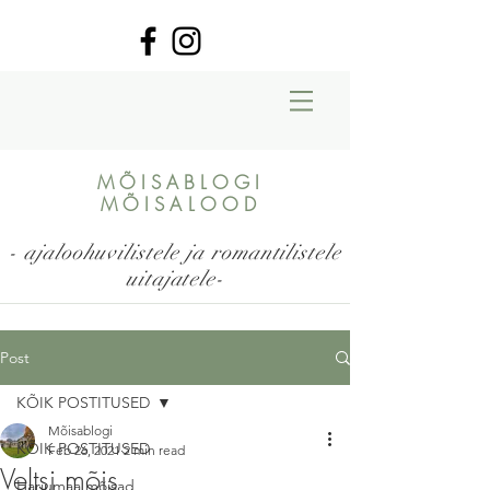
MÕISABLOGI
MÕISALOOD
- ajaloohuvilistele ja romantilistele
uitajatele-
Post
KÕIK POSTITUSED
Mõisablogi
KÕIK POSTITUSED
Feb 26, 2021
2 min read
Veltsi mõis
Harjumaa mõisad