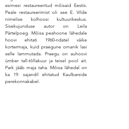
esimesi restaureeritud mõisaid Eestis. 
Peale restaureerimist oli see E. Vilde 
nimelise kolhoosi kultuurikeskus. 
Sisekujunduse autor on Leila 
Pärtelpoeg. Mõisa peahoone lähedale 
hoovi ehitati 1960-ndatel väike 
kortermaja, kuid praegune omanik lasi 
selle lammutada. Praegu on auhoovi 
ümber tall-tõllakuur ja teisel pool ait. 
Park jääb maja taha. Mõisa lähedal on 
ka 19. sajandil ehitatud Kaulbarside 
perekonnakabel.