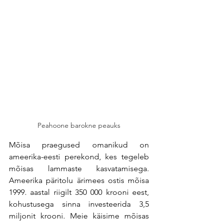
Peahoone barokne peauks
Mõisa praegused omanikud on 
ameerika-eesti perekond, kes tegeleb 
mõisas lammaste kasvatamisega. 
Ameerika päritolu ärimees ostis mõisa 
1999. aastal riigilt 350 000 krooni eest, 
kohustusega sinna investeerida 3,5 
miljonit krooni. Meie käisime mõisas 