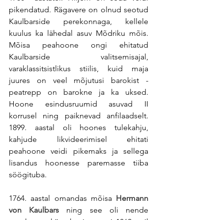
pikendatud. 
Rägavere on olnud seotud 
Kaulbarside perekonnaga, kellele 
kuulus ka lähedal asuv Mõdriku mõis. 
Mõisa peahoone ongi ehitatud 
Kaulbarside valitsemisajal, 
varaklassitsistlikus stiilis, kuid maja 
juures on veel mõjutusi barokist - 
peatrepp on barokne ja ka uksed. 
Hoone esindusruumid asuvad II 
korrusel ning paiknevad anfilaadselt. 
1899. aastal oli hoones tulekahju, 
kahjude likvideerimisel ehitati 
peahoone veidi pikemaks ja sellega 
lisandus hoonesse paremasse tiiba 
söögituba.
1764. aastal omandas mõisa 
Hermann 
von Kaulbars
 ning see oli nende 