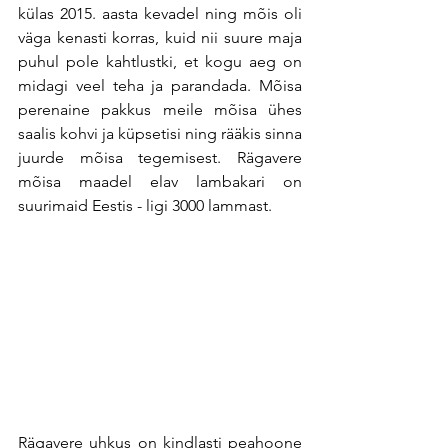
külas 2015. aasta kevadel ning mõis oli 
väga kenasti korras, kuid nii suure maja 
puhul pole kahtlustki, et kogu aeg on 
midagi veel teha ja parandada. Mõisa 
perenaine pakkus meile mõisa ühes 
saalis kohvi ja küpsetisi ning rääkis sinna 
juurde mõisa tegemisest. Rägavere 
mõisa maadel elav lambakari on 
suurimaid Eestis - ligi 3000 lammast.
Rägavere uhkus on kindlasti peahoone 