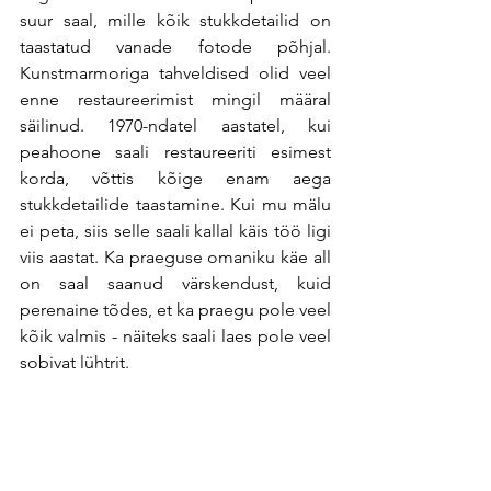
suur saal, mille kõik stukkdetailid on 
taastatud vanade fotode põhjal. 
Kunstmarmoriga tahveldised olid veel 
enne restaureerimist mingil määral 
säilinud. 1970-ndatel aastatel, kui 
peahoone saali restaureeriti esimest 
korda, võttis kõige enam aega 
stukkdetailide taastamine. Kui mu mälu 
ei peta, siis selle saali kallal käis töö ligi 
viis aastat. Ka praeguse omaniku käe all 
on saal saanud värskendust, kuid 
perenaine tõdes, et ka praegu pole veel 
kõik valmis - näiteks saali laes pole veel 
sobivat lühtrit.