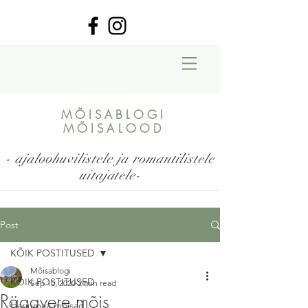
MÕISABLOGI
MÕISALOOD
- ajaloohuvilistele ja romantilistele
uitajatele-
Post
KÕIK POSTITUSED
Mõisablogi
KÕIK POSTITUSED
Sep 10, 2020
2 min read
Rägavere mõis
Harjumaa mõisad