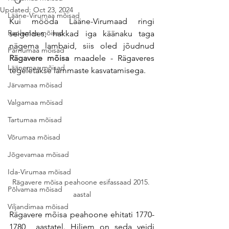
Updated:
Oct 23, 2024
Lääne-Virumaa mõisad
Kui mööda Lääne-Virumaad ringi 
Raplamaa mõisad
seigeldes, hakkad iga käänaku taga 
nägema lambaid, siis oled jõudnud 
Pärnumaa mõisad
Rägavere mõisa
 maadele - Rägaveres 
Läänemaa mõisad
tegeletakse lammaste kasvatamisega. 
Järvamaa mõisad
Valgamaa mõisad
Tartumaa mõisad
Võrumaa mõisad
Jõgevamaa mõisad
Ida-Virumaa mõisad
Rägavere mõisa peahoone esifassaad 2015. 
Põlvamaa mõisad
aastal
Viljandimaa mõisad
Rägavere mõisa peahoone ehitati 1770-
1780  aastatel. Hiljem on seda veidi 