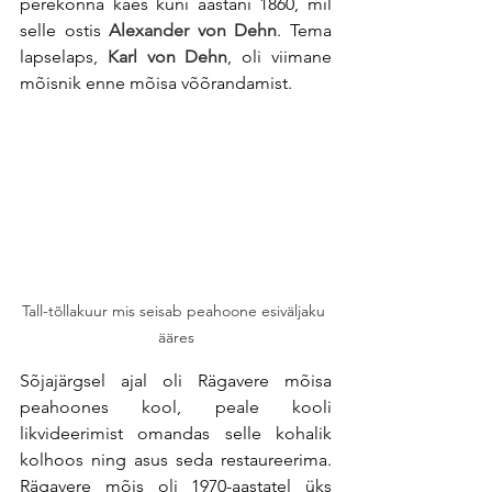
perekonna käes kuni aastani 1860, mil 
selle ostis 
Alexander von Dehn
. Tema 
lapselaps, 
Karl von Dehn
, oli viimane 
mõisnik enne mõisa võõrandamist.
Tall-tõllakuur mis seisab peahoone esiväljaku 
ääres
Sõjajärgsel ajal oli Rägavere mõisa 
peahoones kool, peale kooli 
likvideerimist omandas selle kohalik 
kolhoos ning asus seda restaureerima. 
Rägavere mõis oli 1970-aastatel üks 