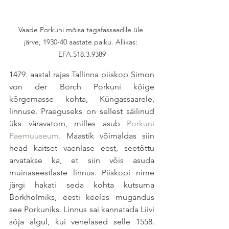
Vaade Porkuni mõisa tagafassaadile üle 
järve, 1930-40 aastate paiku. Allikas: 
EFA.518.3.9389
1479. aastal rajas Tallinna piiskop Simon 
von der Borch Porkuni kõige 
kõrgemasse kohta, Küngassaarele, 
linnuse. Praeguseks on sellest säilinud 
üks väravatorn, milles asub 
Porkuni 
Paemuuseum
. Maastik võimaldas siin 
head kaitset vaenlase eest, seetõttu 
arvatakse ka, et siin võis asuda 
muinaseestlaste linnus. Piiskopi nime 
järgi hakati seda kohta kutsuma 
Borkholmiks, eesti keeles mugandus 
see Porkuniks. Linnus sai kannatada Liivi 
sõja algul, kui venelased selle 1558. 