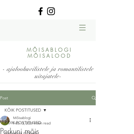
MÕISABLOGI
MÕISALOOD
- ajaloohuvilistele ja romantilistele
uitajatele-
Post
KÕIK POSTITUSED
Mõisablogi
KÕIK POSTITUSED
Feb 13, 2021
4 min read
Porkuni mõis
Harjumaa mõisad