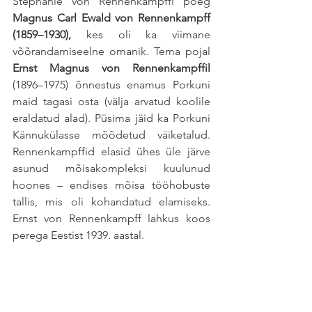
Stephanie von Rennenkampffi poeg 
Magnus Carl Ewald von Rennenkampff 
(1859–1930), 
kes oli ka viimane 
võõrandamiseelne omanik. Tema pojal 
Ernst Magnus von Rennenkampffil
(1896–1975) õnnestus enamus Porkuni 
maid tagasi osta (välja arvatud koolile 
eraldatud alad). Püsima jäid ka Porkuni 
Kännukülasse mõõdetud väiketalud. 
Rennenkampffid elasid ühes üle järve 
asunud mõisakompleksi kuulunud 
hoones – endises mõisa tööhobuste 
tallis, mis oli kohandatud elamiseks. 
Ernst von Rennenkampff lahkus koos 
perega Eestist 1939. aastal.