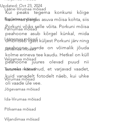
Updated:
Oct 23, 2024
Lääne-Virumaa mõisad
Kui peaks tegema konkursi kõige 
Raplamaa mõisad
kaunimas paigas asuva mõisa kohta, siis 
Porkuni võiks selle võita. Porkuni mõisa 
Pärnumaa mõisad
peahoone asub kõrgel künkal, mida 
Läänemaa mõisad
ümbritseb igast küljest Porkuni järv ning 
peahoone juurde on võimalik jõuda 
Järvamaa mõisad
kolme erineva tee kaudu. Hetkel on küll 
Valgamaa mõisad
peahoone juures olevad puud nii 
suureks kasvanud, et varjavad vaadet, 
Tartumaa mõisad
kuid vanadelt fotodelt näeb, kui uhke 
Võrumaa mõisad
oli vaade üle vee.
Jõgevamaa mõisad
Ida-Virumaa mõisad
Põlvamaa mõisad
Viljandimaa mõisad