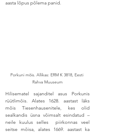
aasta lõpus põlema panid.
Porkuni mõis. Allikas: ERM K 3818, Eesti 
Rahva Muuseum
Hilisematel sajanditel asus Porkunis 
rüütlimõis. Alates 1628. aastast läks 
mõis Tiesenhausenitele, kes olid 
sealkandis üsna võimsalt esindatud – 
neile kuulus selles  piirkonnas veel 
seitse mõisa, alates 1669. aastast ka 