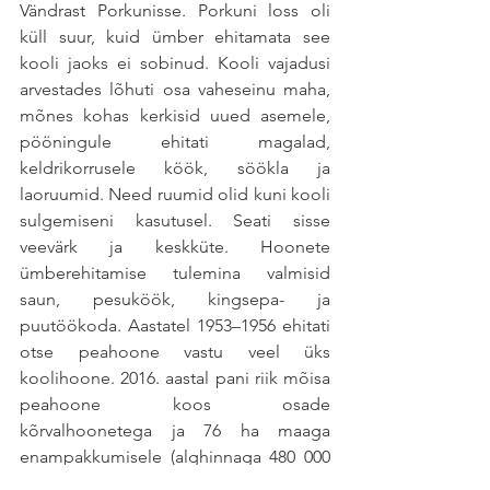
Vändrast Porkunisse. Porkuni loss oli 
küll suur, kuid ümber ehitamata see 
kooli jaoks ei sobinud. Kooli vajadusi 
arvestades lõhuti osa vaheseinu maha, 
mõnes kohas kerkisid uued asemele, 
pööningule ehitati magalad, 
keldrikorrusele köök, söökla ja 
laoruumid. Need ruumid olid kuni kooli 
sulgemiseni kasutusel. Seati sisse 
veevärk ja keskküte. Hoonete 
ümberehitamise tulemina valmisid 
saun, pesuköök, kingsepa- ja 
puutöökoda. Aastatel 1953–1956 ehitati 
otse peahoone vastu veel üks 
koolihoone. 2016. aastal pani riik mõisa 
peahoone koos osade 
kõrvalhoonetega ja 76 ha maaga 
enampakkumisele (alghinnaga 480 000 
eurot). Selle ostis üks inglise päritolu 