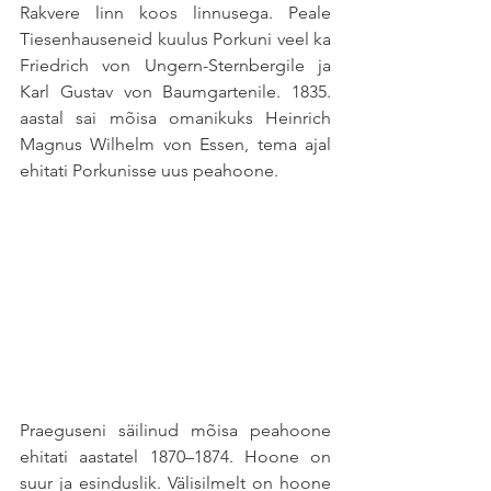
Rakvere linn koos linnusega. Peale 
Tiesenhauseneid kuulus Porkuni veel ka 
Friedrich von Ungern-Sternbergile ja 
Karl Gustav von Baumgartenile. 1835. 
aastal sai mõisa omanikuks Heinrich 
Magnus Wilhelm von Essen, tema ajal 
ehitati Porkunisse uus peahoone. 
Praeguseni säilinud mõisa peahoone 
ehitati aastatel 1870–1874. Hoone on 
suur ja esinduslik. Välisilmelt on hoone 