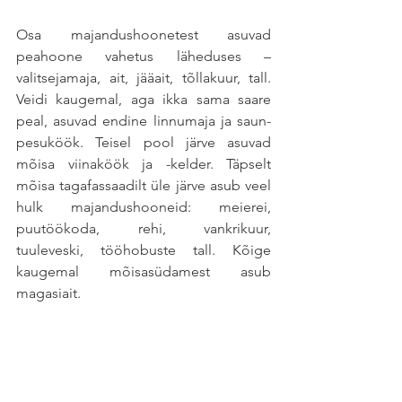
Osa majandushoonetest asuvad 
peahoone vahetus läheduses – 
valitsejamaja, ait, jääait, tõllakuur, tall. 
Veidi kaugemal, aga ikka sama saare 
peal, asuvad endine linnumaja ja saun-
pesuköök. Teisel pool järve asuvad 
mõisa viinaköök ja -kelder. Täpselt 
mõisa tagafassaadilt üle järve asub veel 
hulk majandushooneid: meierei, 
puutöökoda, rehi, vankrikuur, 
tuuleveski, tööhobuste tall. Kõige 
kaugemal mõisasüdamest asub 
magasiait.