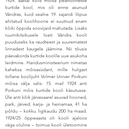
1924. aastal kolis mõisa peahoonesse 
kurtide kool, mis oli enne asunud 
Vändras, kuid sealne 19. sajandi lõpus 
ehitatud koolihoone ei suutnud enam 
kõiki õppida soovijaid mahutada. Lisaks 
ruumikitsikusele loeti Vändra kooli 
puuduseks ka raudteest ja suurematest 
linnadest kaugele jäämine. Nii tõusis 
päevakorda kurtide koolile uue asukoha 
leidmine. Haridusministeerium nimetas 
kaheksa mõisasüdant, mille hulgast 
tollane koolijuht Volmer Univer Porkuni 
mõisa välja valis. 15. mail 1924 anti 
Porkuni mõis kurtide kooli käsutusse. 
Üle anti kõik järvesaarel asuvad hooned, 
park, järved, karja- ja heinamaa, 41 ha 
põldu – kokku ligikaudu 200 ha maad. 
1924/25 õppeaasta oli kooli ajaloos 
väga oluline – toimus kooli ületoomine 