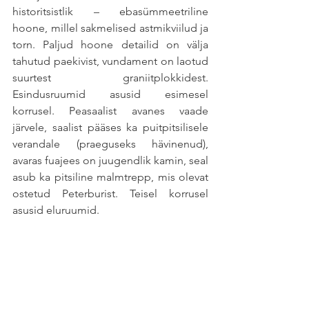
historitsistlik – ebasümmeetriline 
hoone, millel sakmelised astmikviilud ja 
torn. Paljud hoone detailid on välja 
tahutud paekivist, vundament on laotud 
suurtest graniitplokkidest. 
Esindusruumid asusid esimesel 
korrusel. Peasaalist avanes vaade 
järvele, saalist pääses ka puitpitsilisele 
verandale (praeguseks hävinenud), 
avaras fuajees on juugendlik kamin, seal 
asub ka pitsiline malmtrepp, mis olevat 
ostetud Peterburist. Teisel korrusel 
asusid eluruumid.