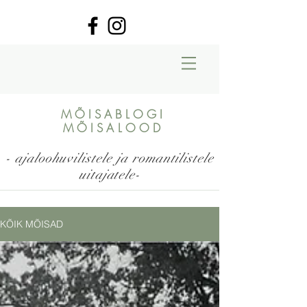
MÕISABLOGI
MÕISALOOD
- ajaloohuvilistele ja romantilistele
uitajatele-
KÕIK MÕISAD