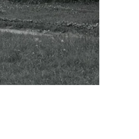
Mäo mõis