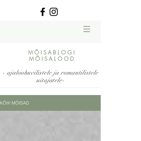
MÕISABLOGI
MÕISALOOD
- ajaloohuvilistele ja romantilistele
uitajatele-
KÕIK MÕISAD