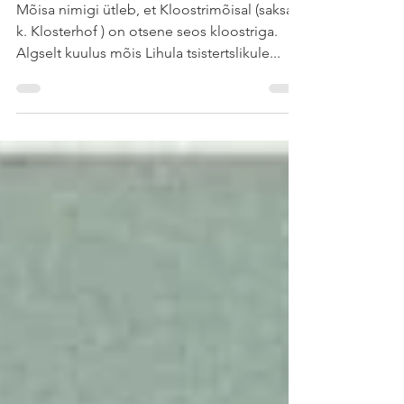
Kloostrimõisa mõis
Mõisa nimigi ütleb, et Kloostrimõisal (saksa
k. Klosterhof ) on otsene seos kloostriga.
Algselt kuulus mõis Lihula tsistertslikule...